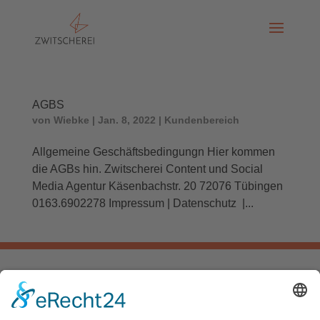
AGBS
von
Wiebke
|
Jan. 8, 2022
|
Kundenbereich
Allgemeine Geschäftsbedingungn Hier kommen
die AGBs hin. Zwitscherei Content und Social
Media Agentur Käsenbachstr. 20 72076 Tübingen
0163.6902278 Impressum | Datenschutz |...