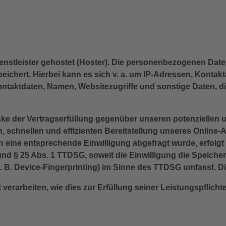
enstleister gehostet (Hoster). Die personenbezogenen Daten
ichert. Hierbei kann es sich v. a. um IP-Adressen, Kontak
taktdaten, Namen, Websitezugriffe und sonstige Daten, die
ke der Vertragserfüllung gegenüber unseren potenziellen u
, schnellen und effizienten Bereitstellung unseres Online
ern eine entsprechende Einwilligung abgefragt wurde, erfolgt
 und § 25 Abs. 1 TTDSG, soweit die Einwilligung die Speiche
 B. Device-Fingerprinting) im Sinne des TTDSG umfasst. Die 
 verarbeiten, wie dies zur Erfüllung seiner Leistungspflich