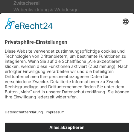
Zwitscherei
Webentwicklung & Webdesign
Käsenbachstr. 20
72076 Tübingen
+49 163 6902278
Impressum
|
Datenschutz
|
Cookie-
Einstellungen